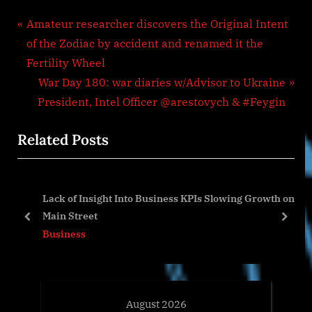
Post
P
Amateur researcher discovers the Original Intent
r
of the Zodiac by accident and renamed it the
navigation
e
Fertility Wheel
v
N
War Day 180: war diaries w/Advisor to Ukraine
i
e
President, Intel Officer @arestovych & #Feygin
o
x
Related Posts
u
t
s
P
P
o
Lack of Insight Into Business KPIs Slowing Growth on
o
s
Main Street
s
t
prev
next
Business
t
:
:
August 2026