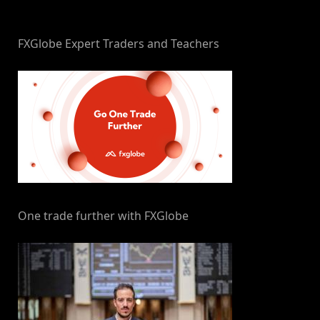
By
on
NewsEditor
FXGlobe Expert Traders and Teachers
One trade further with FXGlobe