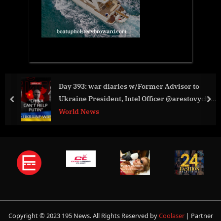
Day 393: war diaries w/Former Advisor to
Ukraine President, Intel Officer @arestovych &
prev
nex
#Feygin
World News
Copyright © 2023 195 News. All Rights Reserved by
Coolaser
| Partner