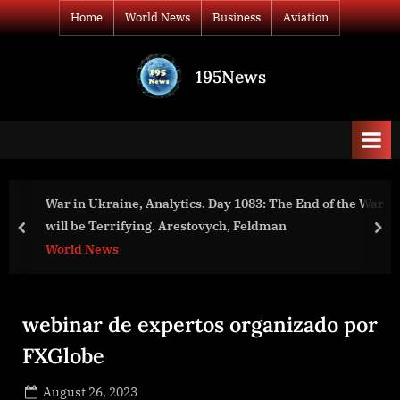
Skip
Home
World News
Business
Aviation
to
content
195News
All
the
news
that's
fit
to
War in Ukraine, Analytics. Day 1083: The End of the War
print
will be Terrifying. Arestovych, Feldman
prev
nex
World News
webinar de expertos organizado por
FXGlobe
Posted
August 26, 2023