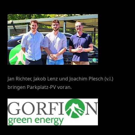
By
on
NewsEditor
Jan Richter, Jakob Lenz und Joachim Plesch (v.l.)
bringen Parkplatz-PV voran.