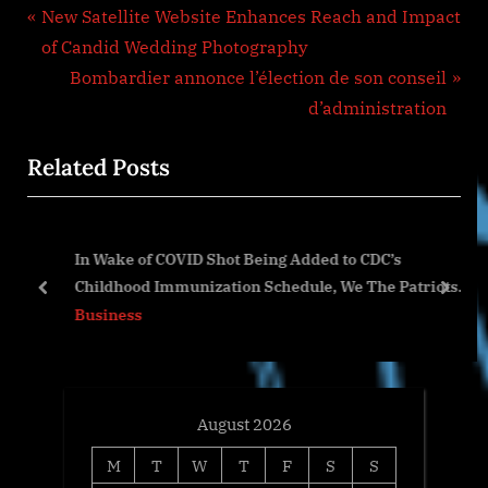
Post
P
New Satellite Website Enhances Reach and Impact
r
of Candid Wedding Photography
navigation
e
N
Bombardier annonce l’élection de son conseil
v
e
d’administration
i
x
Related Posts
o
t
u
P
s
o
s
In Wake of COVID Shot Being Added to CDC’s
P
s
Childhood Immunization Schedule, We The Patriots
o
t
prev
next
USA Seeks to Make Vaccination Status Discrimination
Business
s
:
Illegal
t
:
August 2026
M
T
W
T
F
S
S