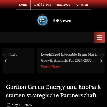
Skip
Home
World News
Business
Aviation
to
content
195News
All
the
news
that's
fit
to
Lyophilized Injectable Drugs Market Size, Share And
print
Growth Analysis For 2024-2033
prev
nex
World News
Gorfion Green Energy und EnoPark
starten strategische Partnerschaft
Posted
May 10, 2025