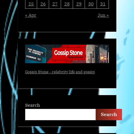
25
26
27
28
29
30
31
« Apr
Jun »
Gossip Stone - celebrity life and gossip
Search
Search