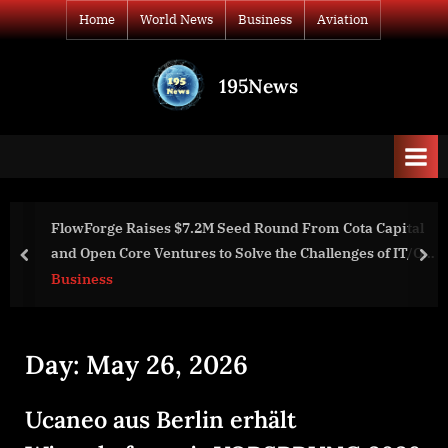
Skip
Home
World News
Business
Aviation
to
content
195News
All
the
news
that's
fit
to
FlowForge Raises $7.2M Seed Round From Cota Capital
print
and Open Core Ventures to Solve the Challenges of IT/OT
prev
nex
Convergence
Business
Day:
May 26, 2026
Ucaneo aus Berlin erhält