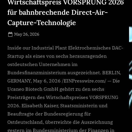
Wirtschaftspreis VORSPRUNG 2026
für bahnbrechende Direct-Air-
Capture-Technologie
Posted
May 26, 2026
By
on
NewsEditor
Inside our Industrial Plant Elektrochemisches DAC-
Startup als eines von sechs herausragenden
ostdeutschen Unternehmen im
Bundesfinanzministerium ausgezeichnet. BERLIN,
GERMANY, May 6, 2026 /EINPresswire.com/ — Die
Ucaneo Biotech GmbH gehört zu den sechs
Preisträgern des Wirtschaftspreises VORSPRUNG
2026. Elisabeth Kaiser, Staatsministerin und
Beauftragte der Bundesregierung für
Ostdeutschland, überreichte die Auszeichnung
gestern im Bundesministerium der Finanzen in